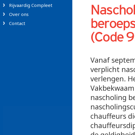
Rijvaardig Compleet
Naschol
Over ons
beroeps
Contact
(Code 9
Vanaf septem
verplicht na
verlengen. He
Vakbekwaamhe
nascholing be
nascholingsc
chauffeurs di
chauffeursdi
de geldigheid