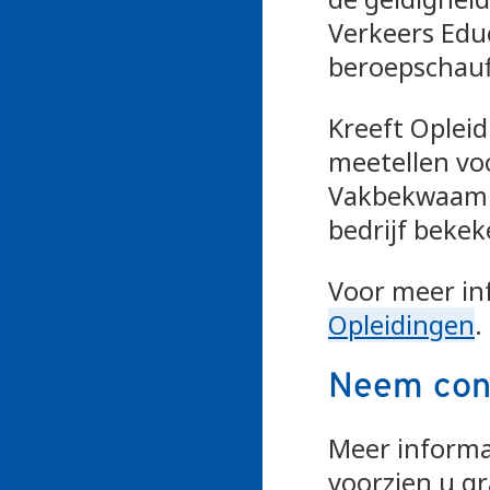
Verkeers Edu
beroepschauf
Kreeft Opleid
meetellen voo
Vakbekwaamh
bedrijf bekek
Voor meer in
Opleidingen
.
Neem con
Meer informa
voorzien u g