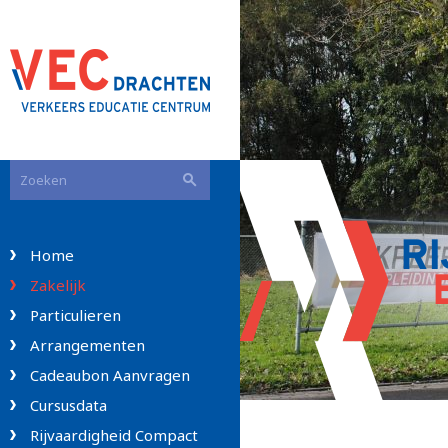
RI
Home
Zakelijk
Particulieren
Arrangementen
Cadeaubon Aanvragen
Cursusdata
Rijvaardigheid Compact