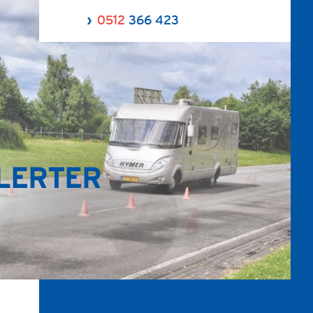
0512
366 423
ALERTER