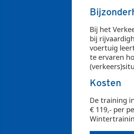
Bijzonder
Bij het Verk
bij rijvaardi
voertuig lee
te ervaren h
(verkeers)situ
Kosten
De training i
€ 119,- per p
Wintertraini