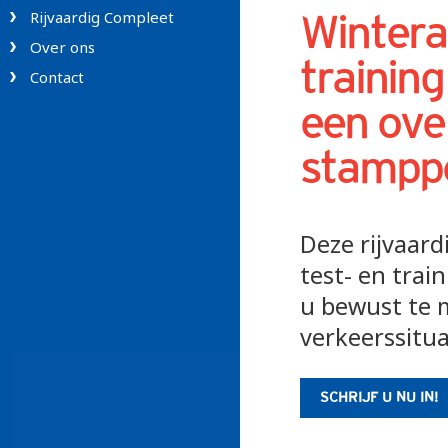
Rijvaardig Compleet
Winter
Over ons
training
Contact
een over
stamppo
Deze rijvaard
test- en tra
u bewust te 
verkeerssitua
SCHRIJF U NU IN!