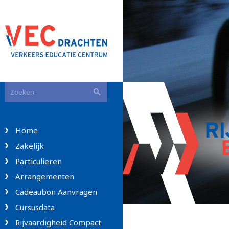
RI
Home
Zakelijk
Particulieren
Arrangementen
Cadeaubon Aanvragen
Cursusdata
Rijvaardigheid Compact