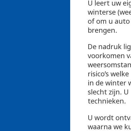
U leert uw ei
winterse (wee
of om u auto 
brengen.
De nadruk lig
voorkomen va
weersomstand
risico’s wel
in de winter
slecht zijn. 
technieken.
U wordt ontv
waarna we ku